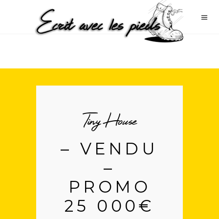
Tiny House
– VENDU
–
PROMO
25 000€