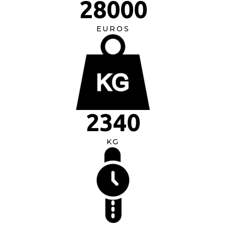
28000
EUROS
2340
KG