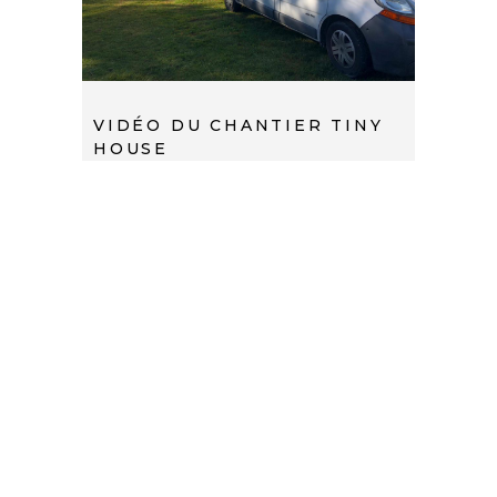
VIDÉO DU CHANTIER TINY
HOUSE
Ca faisait un long moment qu’on
n’avait pas donné de nouvelles, on a
été pas mal occupé ces derniers
temps! (et oui la vie de jeunes parents).
Toutefois, voici et après 1 an et demi,
la vidéo de la construction de notre
tiny et tous les remerciements qui
vont avec. Bon visionnage! Et si jamais
vous voulez venir la voir en vrai, c’est
encore mieux! A bientôt en Charente