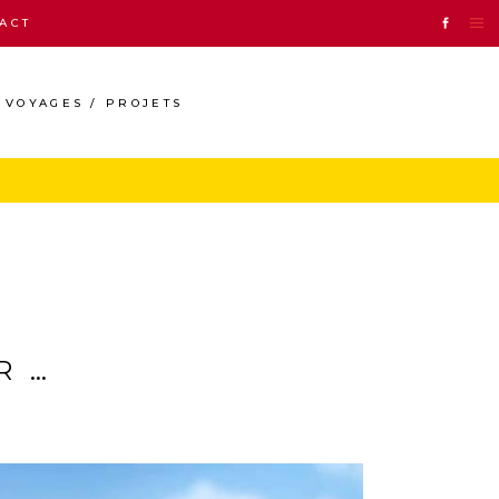
ACT
VOYAGES / PROJETS
R …